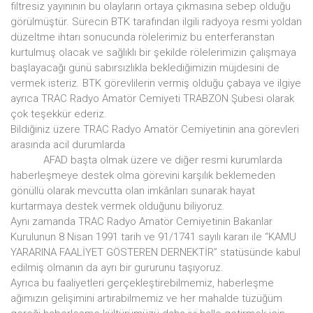
filtresiz yayınının bu olayların ortaya çıkmasına sebep olduğu
görülmüştür. Sürecin BTK tarafından ilgili radyoya resmi yoldan
düzeltme ihtarı sonucunda rölelerimiz bu enterferanstan
kurtulmuş olacak ve sağlıklı bir şekilde rölelerimizin çalışmaya
başlayacağı günü sabırsızlıkla beklediğimizin müjdesini de
vermek isteriz. BTK görevlilerin vermiş olduğu çabaya ve ilgiye
ayrıca TRAC Radyo Amatör Cemiyeti TRABZON Şubesi olarak
çok teşekkür ederiz.
Bildiğiniz üzere TRAC Radyo Amatör Cemiyetinin ana görevleri
arasında acil durumlarda
AFAD başta olmak üzere ve diğer resmi kurumlarda
haberleşmeye destek olma görevini karşılık beklemeden
gönüllü olarak mevcutta olan imkânları sunarak hayat
kurtarmaya destek vermek olduğunu biliyoruz.
Aynı zamanda TRAC Radyo Amatör Cemiyetinin Bakanlar
Kurulunun 8 Nisan 1991 tarih ve 91/1741 sayılı kararı ile “KAMU
YARARINA FAALİYET GÖSTEREN DERNEKTİR” statüsünde kabul
edilmiş olmanın da ayrı bir gururunu taşıyoruz.
Ayrıca bu faaliyetleri gerçekleştirebilmemiz, haberleşme
ağımızın gelişimini artırabilmemiz ve her mahalde tüzüğüm