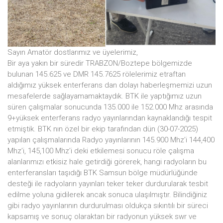
Sayın Amatör dostlarımız ve üyelerimiz,
Bir aya yakın bir süredir TRABZON/Boztepe bölgemizde
bulunan 145.625 ve DMR 145.7625 rölelerimiz etraftan
aldığımız yüksek enterferans dan dolayı haberleşmemizi uzun
mesafelerde sağlayamamaktaydık. BTK ile yaptığımız uzun
süren çalışmalar sonucunda 135.000 ile 152.000 Mhz arasında
9+yüksek enterferans radyo yayınlarından kaynaklandığı tespit
etmiştik. BTK nın özel bir ekip tarafından dün (30-07-2025)
yapılan çalışmalarında Radyo yayınlarının 145.900 Mhz’i 144,400
Mhz’i, 145,100 Mhz’i deki etkilemesi sonucu röle çalışma
alanlarımızı etkisiz hale getirdiği görerek, hangi radyoların bu
enterferansları taşıdığı BTK Samsun bölge müdürlüğünde
desteği ile radyoların yayınları teker teker durdurularak tesbit
edilme yoluna gidilerek ancak sonuca ulaşılmıştır. Bilindiğiniz
gibi radyo yayınlarının durdurulması oldukça sıkıntılı bir süreci
kapsamış ve sonuç olaraktan bir radyonun yüksek swr ve